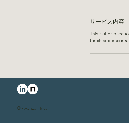
サービス内容
This is the space t
touch and encoura
© ​Avanzar, Inc.