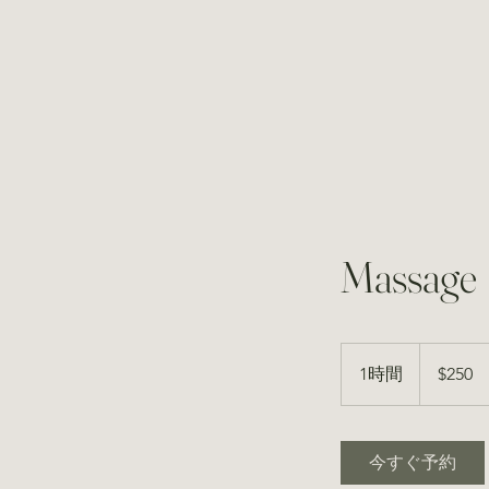
Massage
250
米
1時間
1
$250
ド
ル
時
今すぐ予約